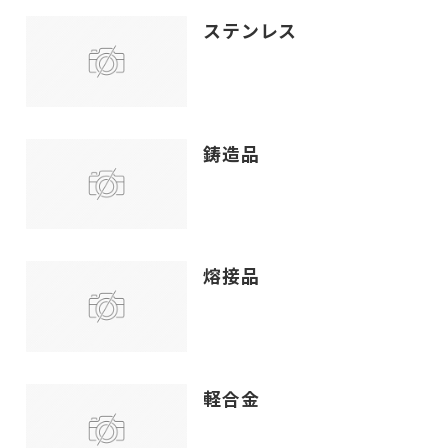
ステンレス
鋳造品
熔接品
軽合金