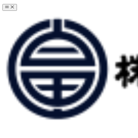
コ
ン
テ
ン
ツ
へ
ス
キ
ッ
プ